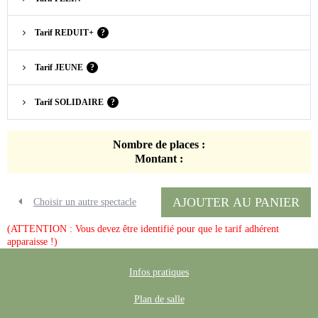
Tarif REDUIT+
?
Tarif JEUNE
?
Tarif SOLIDAIRE
?
Nombre de places :
Montant :
AJOUTER AU PANIER
Choisir un autre spectacle
(ATTENTION : Vous devez être identifié pour que le tarif adhérent
apparaisse !)
Infos pratiques
Plan de salle