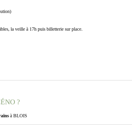
bution)
les, la veille à 17h puis billetterie sur place.
CÉNO ?
rains
à
BLOIS